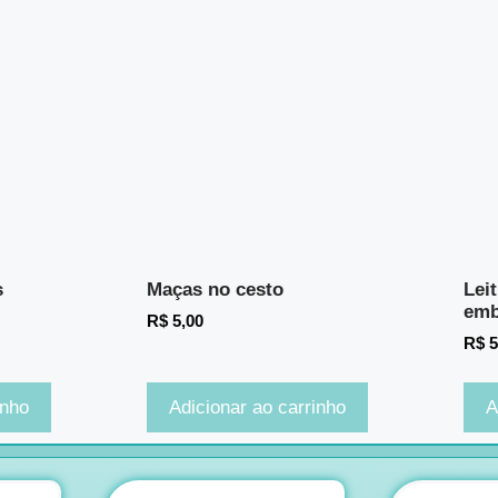
s
Maças no cesto
Lei
emb
R$
5,00
R$
5
inho
Adicionar ao carrinho
A