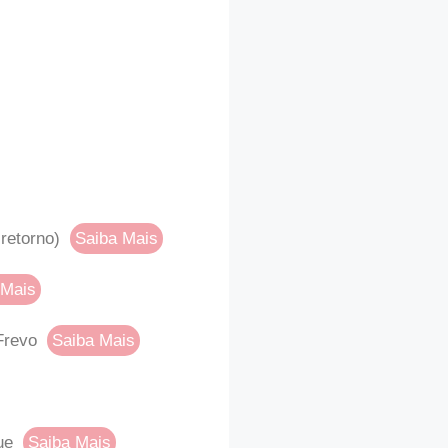
 retorno)
Saiba Mais
 Mais
Frevo
Saiba Mais
ue
Saiba Mais