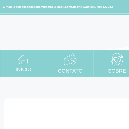
E-mail @psicopedagogakamillastati@gmail.com
Suporte (whats)43-984122253
INÍCIO
CONTATO
SOBRE