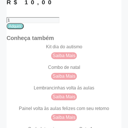
R$
10,00
Mural
interativo
Adquirir
casinha
dia
Conheça também
da
Família
Kit dia do autismo
quantidade
Saiba Mais
Combo de natal
Saiba Mais
Lembrancinhas volta ás aulas
Saiba Mais
Painel volta às aulas felizes com seu retorno
Saiba Mais