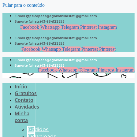
Pular para o conteúdo
E-mail @psicopedagogakamillastati@gmail.com
Suporte (whats)43-984122253
Facebook
Whatsapp
Telegram
Pinterest
Instagram
E-mail @psicopedagogakamillastati@gmail.com
Suporte (whats)43-984122253
Facebook
Whatsapp
Telegram
Pinterest
Pinterest
E-mail @psicopedagogakamillastati@gmail.com
Suporte (whats)43-984122253
Facebook
Whatsapp
Telegram
Pinterest
Instagram
Início
Gratuitos
Contato
Atividades
Minha
conta
Pedidos
Downloads