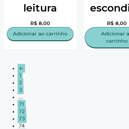
leitura
escond
R$
8,00
R$
8,00
Adicionar ao carrinho
Adicionar 
carrinho
←
1
2
3
…
71
72
73
74