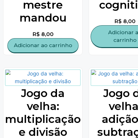
mestre
cognit
mandou
R$
8,00
Adicionar 
R$
8,00
carrinho
Adicionar ao carrinho
Jogo da
Jogo 
velha:
velha
multiplicação
adição
e divisão
subtra