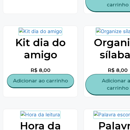
carrinho
Kit dia do
Organi
amigo
sílab
R$
8,00
R$
8,00
Adicionar ao carrinho
Adicionar 
carrinho
Hora da
Palav