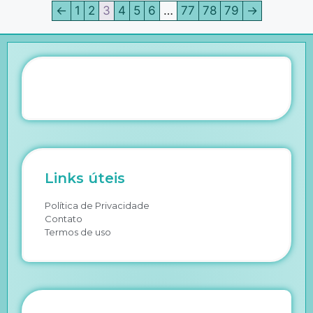
←
1
2
3
4
5
6
…
77
78
79
→
Links úteis
Política de Privacidade
Contato
Termos de uso