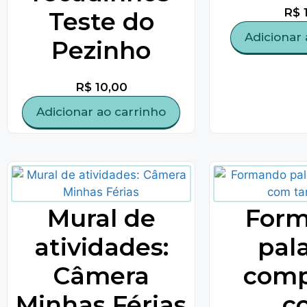
R$
Teste do
Adicionar 
Pezinho
R$
10,00
Adicionar ao carrinho
Mural de
For
atividades:
pal
Câmera
comp
Minhas Férias
c