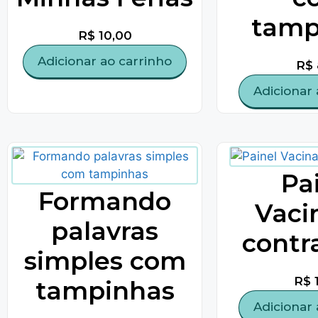
tamp
R$
10,00
Adicionar ao carrinho
R$
Adicionar 
Pa
Formando
Vaci
palavras
contr
simples com
R$
1
tampinhas
Adicionar 