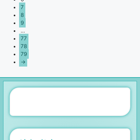
7
8
9
…
77
78
79
→