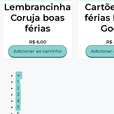
️Lembrancinha
Cartõ
Coruja boas
férias
férias
Go
R$
6,00
R$
Adicionar ao carrinho
Adicionar 
←
1
2
3
4
5
6