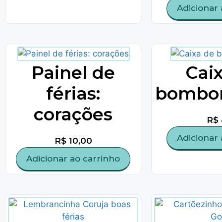
Adicionar 
Painel de
Cai
férias:
bombom
corações
R$
Adicionar 
R$
10,00
Adicionar ao carrinho