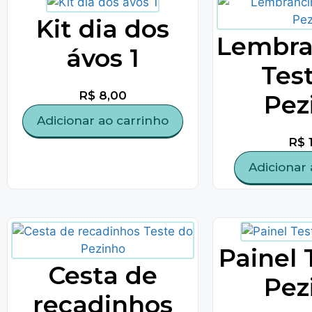
Kit dia dos
Lembra
ávos 1
Tes
R$
8,00
Pez
Adicionar ao carrinho
R$
1
Adicionar 
Painel 
Cesta de
Pez
recadinhos