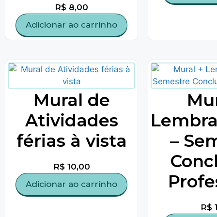
R$
8,00
Adicionar ao carrinho
Mural de
Mur
Atividades
Lembra
férias à vista
– Se
Concl
R$
10,00
Profe
Adicionar ao carrinho
R$
1