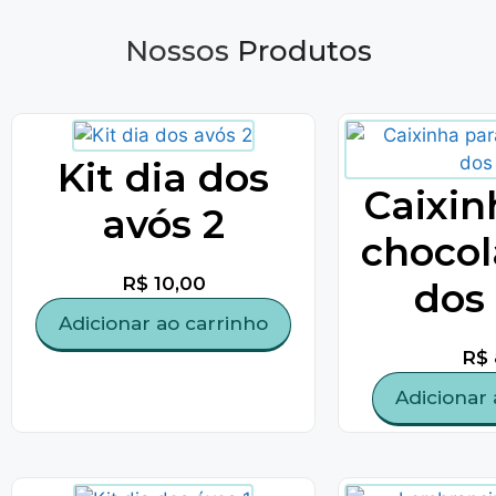
Nossos
Produtos
Kit dia dos
Caixin
avós 2
chocol
R$
10,00
dos
Adicionar ao carrinho
R$
Adicionar 