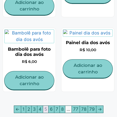
Adicionar ao
carrinho
Painel dia dos avós
Bambolê para foto
R$
10,00
dia dos avós
R$
6,00
Adicionar ao
carrinho
Adicionar ao
carrinho
←
1
2
3
4
5
6
7
8
…
77
78
79
→