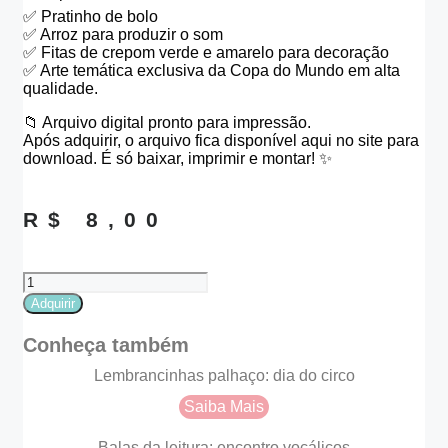
✅ Pratinho de bolo
✅ Arroz para produzir o som
✅ Fitas de crepom verde e amarelo para decoração
✅ Arte temática exclusiva da Copa do Mundo em alta
qualidade.
📁 Arquivo digital pronto para impressão.
Após adquirir, o arquivo fica disponível aqui no site para
download. É só baixar, imprimir e montar! ✨
R$
8,00
Pandeiro
Copa
Adquirir
do
Mundo
Conheça também
quantidade
Lembrancinhas palhaço: dia do circo
Saiba Mais
Balas da leitura: encontro vocálicos