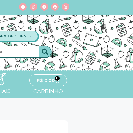
REA DE CLIENTE
0
R$
0,00
IAIS
CARRINHO