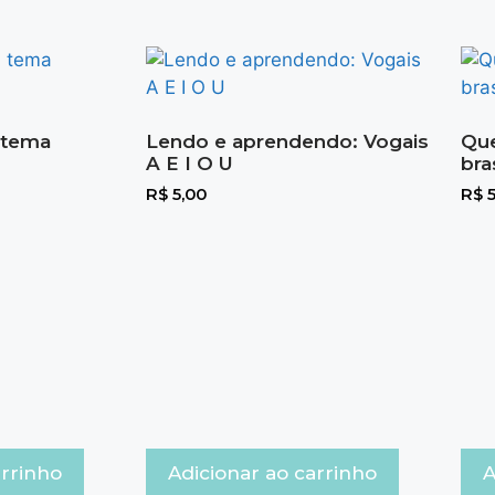
: tema
Lendo e aprendendo: Vogais
Que
A E I O U
bra
R$
5,00
R$
5
arrinho
Adicionar ao carrinho
A