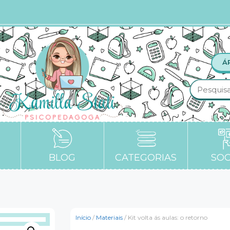
Á
BLOG
CATEGORIAS
SOC
Início
/
Materiais
/ Kit volta ás aulas: o retorno