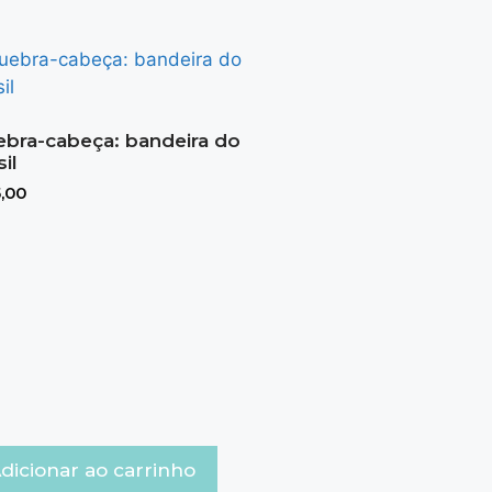
bra-cabeça: bandeira do
sil
,00
dicionar ao carrinho