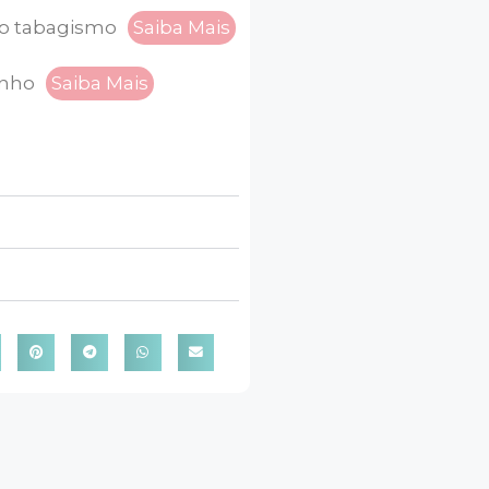
ao tabagismo
Saiba Mais
inho
Saiba Mais