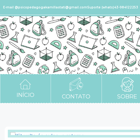
E-mail @psicopedagogakamillastati@gmail.com
Suporte (whats)43-984122253
INÍCIO
CONTATO
SOBRE