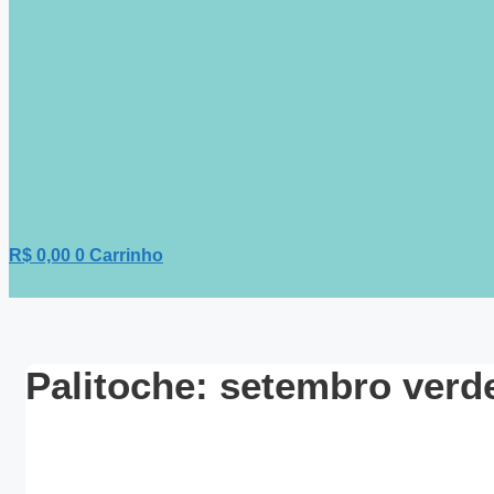
R$
0,00
0
Carrinho
Palitoche: setembro verd