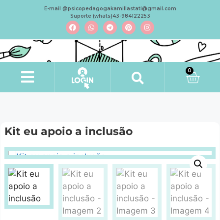
E-mail @psicopedagogakamillastati@gmail.com
Suporte (whats)43-984122253
0
Minha conta
Kit eu apoio a inclusão