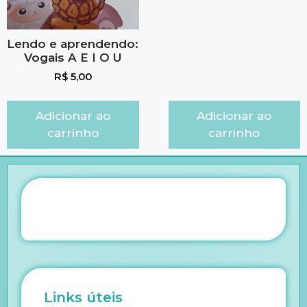
Lendo e aprendendo:
Vogais A E I O U
R$
5,00
Adicionar ao
Adicionar ao
carrinho
carrinho
Links úteis