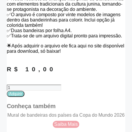
com elementos tradicionais da cultura junina, tornando-
se protagonista na decoração do ambiente.
✅️O arquivo é composto por vinte modelos de imagens
dentro das bandeirinhas para colorir. Inclui opção já
colorida também!
✅️Duas bandeiras por folha A4.
✅️Trata-se de um arquivo digital pronto para impressão.
🌟Após adquirir o arquivo ele fica aqui no site disponível
para download, só baixar!
R$
10,00
Oficina
de
Adquirir
bandeirinhas
festa
Conheça também
junina
quantidade
Mural de bandeiras dos países da Copa do Mundo 2026
Saiba Mais