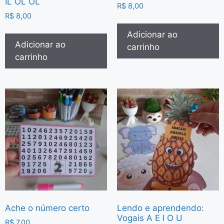
IL OL OL
R$
8,00
R$
8,00
Adicionar ao
Adicionar ao
carrinho
carrinho
Ache o número certo
Lendo e aprendendo:
Vogais A E I O U
R$
7,00