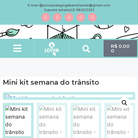
E-mail @psicopedagogakamillastati@gmail.com
Suporte (whats)43-984122253
R$
0,00
0
Minha conta
Mini kit semana do trânsito