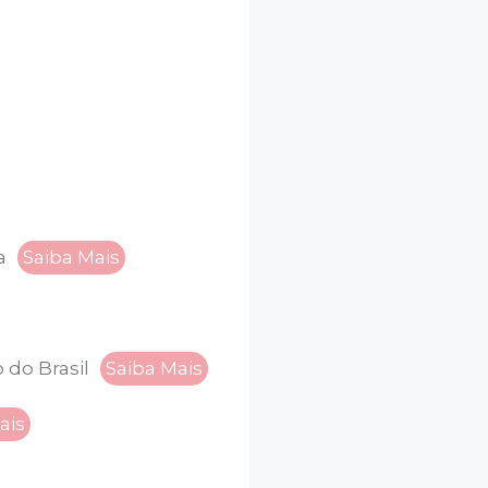
a
Saiba Mais
 do Brasil
Saiba Mais
ais