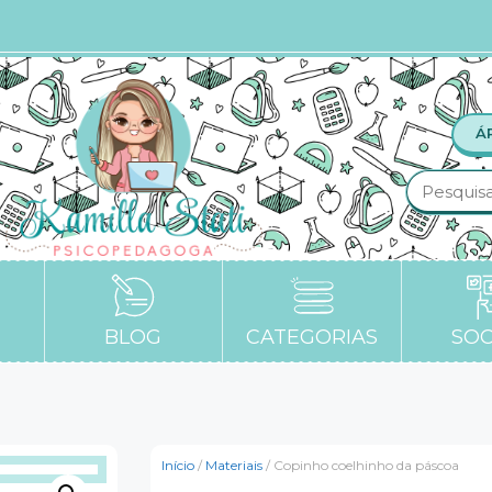
Á
BLOG
CATEGORIAS
SOC
Início
/
Materiais
/ Copinho coelhinho da páscoa