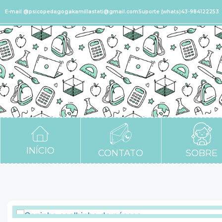
E-mail @psicopedagogakamillastati@gmail.com
Suporte (whats)43-984122253
INÍCIO
CONTATO
SOBRE