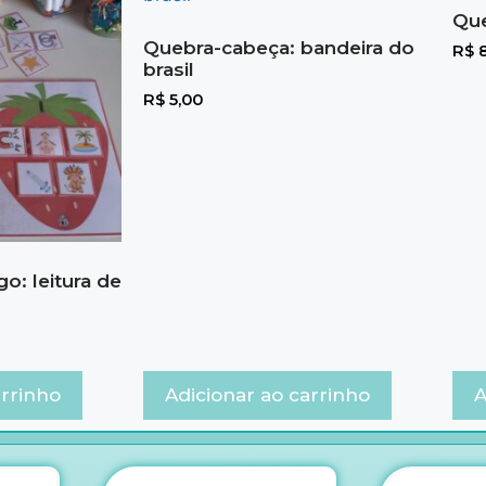
Que
Quebra-cabeça: bandeira do
R$
8
brasil
R$
5,00
o: leitura de
arrinho
Adicionar ao carrinho
A