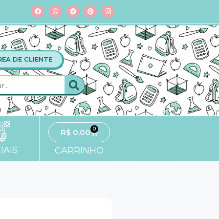
REA DE CLIENTE
0
R$
0,00
IAIS
CARRINHO