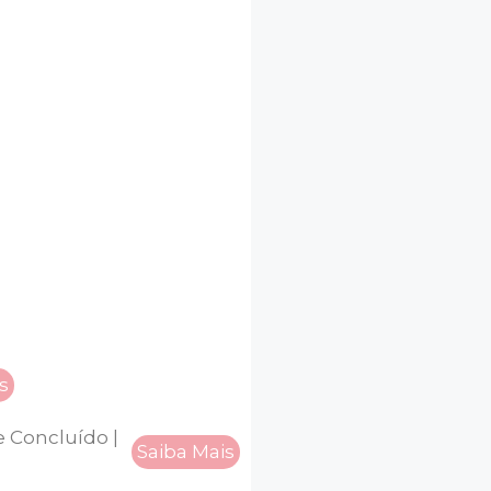
s
 Concluído |
Saiba Mais