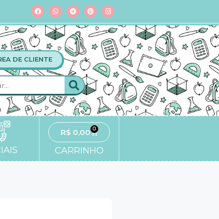
REA DE CLIENTE
0
R$
0,00
IAIS
CARRINHO