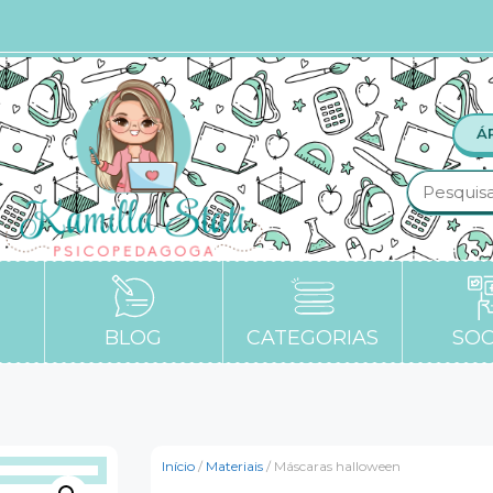
Á
BLOG
CATEGORIAS
SOC
Início
/
Materiais
/ Máscaras halloween