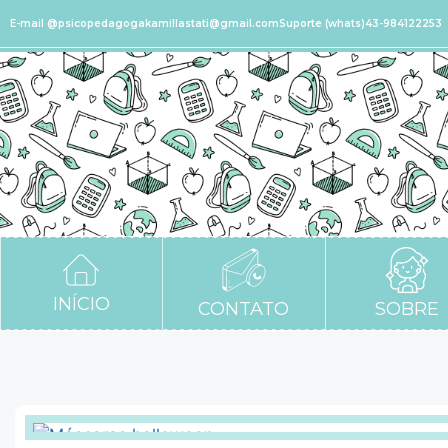
E-mail @psicopedagogakamillastati@gmail.com
Suporte (whats)43-984122253
INÍCIO
CONTATO
SOBRE