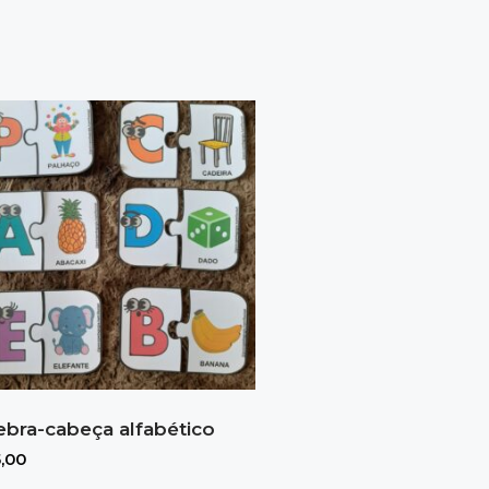
bra-cabeça alfabético
,00