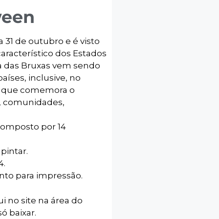
ween
31 de outubro e é visto
racterístico dos Estados
a das Bruxas vem sendo
íses, inclusive, no
ão que comemora o
s, comunidades,
composto por 14
pintar.
4.
onto para impressão.
ui no site na área do
ó baixar.