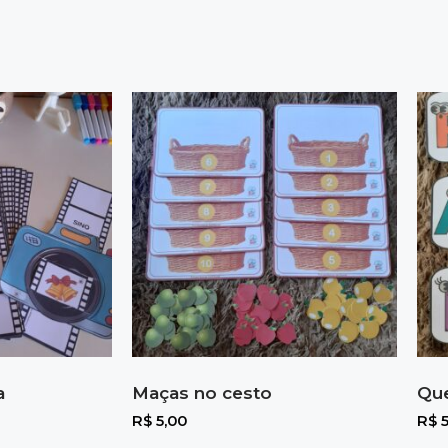
a
Maças no cesto
Que
R$
5,00
R$
5