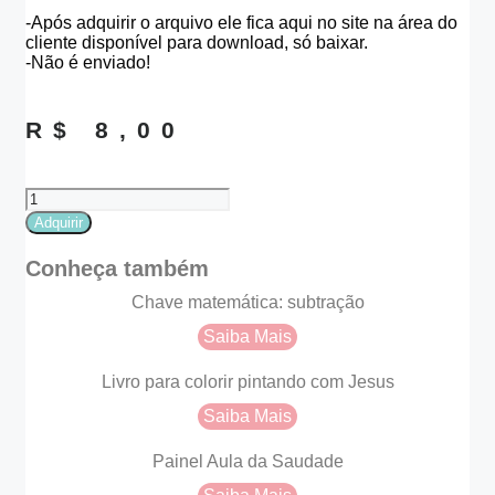
-Após adquirir o arquivo ele fica aqui no site na área do
cliente disponível para download, só baixar.
-Não é enviado!
R$
8,00
Kit
Maio
Adquirir
laranja
quantidade
Conheça também
Chave matemática: subtração
Saiba Mais
Livro para colorir pintando com Jesus
Saiba Mais
Painel Aula da Saudade