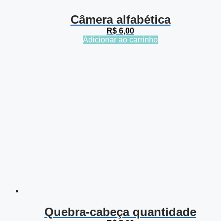
Câmera alfabética
R$
6,00
Adicionar ao carrinho
Quebra-cabeça quantidade