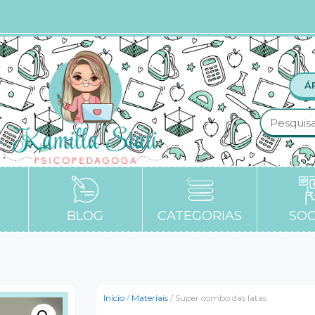
Á
BLOG
CATEGORIAS
SOC
Início
/
Materiais
/ Super combo das latas