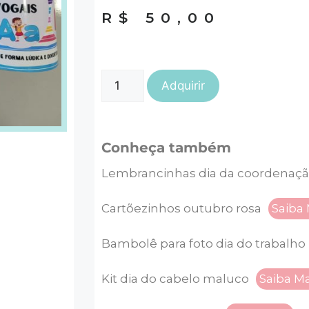
R$
50,00
Adquirir
Conheça também
Lembrancinhas dia da coordenaçã
Cartõezinhos outubro rosa
Saiba 
Bambolê para foto dia do trabalho
Kit dia do cabelo maluco
Saiba Ma