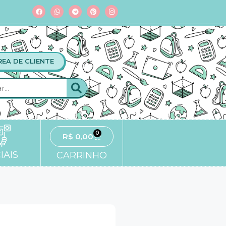
REA DE CLIENTE
0
R$
0,00
IAIS
CARRINHO