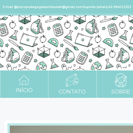
E-mail @psicopedagogakamillastati@gmail.com
Suporte (whats)43-984122253
INÍCIO
CONTATO
SOBRE