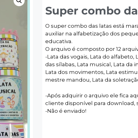
Super combo das
O super combo das latas está marav
auxiliar na alfabetização dos pequ
educativa.
O arquivo é composto por 12 arquiv
-Lata das vogais, Lata do alfabeto,
das sílabas, Lata musical, Lata da in
Lata dos movimentos, Lata estimul
mestre mandou, Lata da soletração,
-Após adquirir o arquivo ele fica aq
cliente disponível para download, s
-Não é enviado!