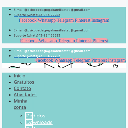
Pular
para
E-mail @psicopedagogakamillastati@gmail.com
o
Suporte (whats)43-984122253
conteúdo
Facebook
Whatsapp
Telegram
Pinterest
Instagram
E-mail @psicopedagogakamillastati@gmail.com
Suporte (whats)43-984122253
Facebook
Whatsapp
Telegram
Pinterest
Pinterest
E-mail @psicopedagogakamillastati@gmail.com
Suporte (whats)43-984122253
Facebook
Whatsapp
Telegram
Pinterest
Instagram
Início
Gratuitos
Contato
Atividades
Minha
conta
Pedidos
Downloads