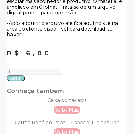
escolar mais acolhedor e produtivo. O material é
ampliado em 6 folhas. Trata-se de um arquivo
digital pronto para impressão.
-Após adquirir o arquivo ele fica aqui no site na
área do cliente disponível para download, só
baixar!
R$
6,00
Combinados
da
Adquirir
turma:
doce
Conheça também
aventura
quantidade
Caixa porta-lápis
Saiba Mais
Cartão Boné do Papai – Especial Dia dos Pais
Saiba Mais