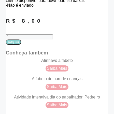
cliente disponível para download, só baixar.
-Não é enviado!
R$
8,00
Sacolinhas
de
Adquirir
natal
quantidade
Conheça também
Alinhavo alfabeto
Saiba Mais
Alfabeto de parede crianças
Saiba Mais
Atividade interativa dia do trabalhador: Pedreiro
Saiba Mais