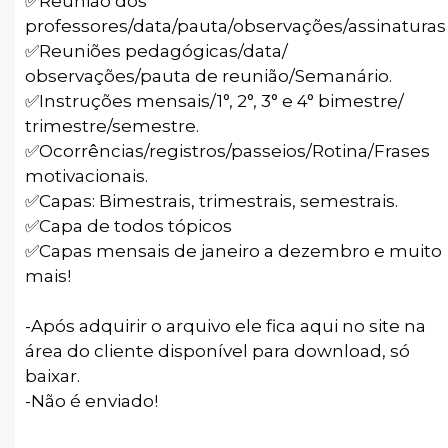
✅️Reunião dos
professores/data/pauta/observações/assinaturas
✅️Reuniões pedagógicas/data/
observações/pauta de reunião/Semanário.
✅️Instruções mensais/1°, 2°, 3° e 4° bimestre/
trimestre/semestre.
✅️Ocorrências/registros/passeios/Rotina/Frases
motivacionais.
✅️Capas: Bimestrais, trimestrais, semestrais.
✅️Capa de todos tópicos
✅️Capas mensais de janeiro a dezembro e muito
mais!
-Após adquirir o arquivo ele fica aqui no site na
área do cliente disponível para download, só
baixar.
-Não é enviado!