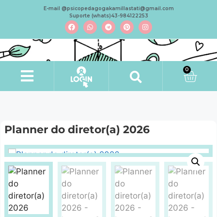
E-mail @psicopedagogakamillastati@gmail.com
Suporte (whats)43-984122253
0
Minha conta
Planner do diretor(a) 2026