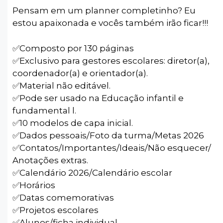
Pensam em um planner completinho? Eu
estou apaixonada e vocês também irão ficar!!!
✅️Composto por 130 páginas
✅️Exclusivo para gestores escolares: diretor(a),
coordenador(a) e orientador(a).
✅️Material não editável.
✅️Pode ser usado na Educação infantil e
fundamental l.
✅️10 modelos de capa inicial.
✅️Dados pessoais/Foto da turma/Metas 2026
✅️Contatos/Importantes/Ideais/Não esquecer/
Anotações extras.
✅️Calendário 2026/Calendário escolar
✅️Horários
✅️Datas comemorativas
✅️Projetos escolares
✅️Alunos/ficha individual