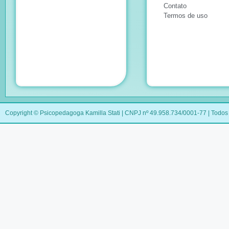
Contato
Termos de uso
Copyright © Psicopedagoga Kamilla Stati | CNPJ nº 49.958.734/0001-77 | Todos 