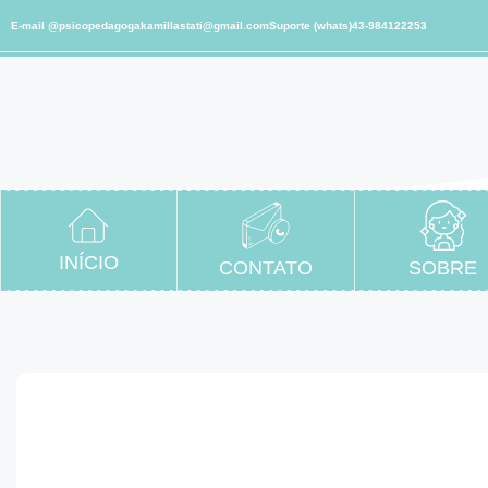
E-mail @psicopedagogakamillastati@gmail.com
Suporte (whats)43-984122253
INÍCIO
CONTATO
SOBRE