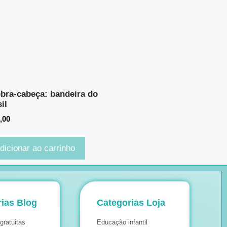
bra-cabeça: bandeira do
il
,00
dicionar ao carrinho
ias Blog
Categorias Loja
gratuitas
Educação infantil