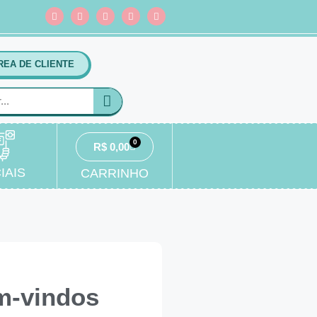
REA DE CLIENTE
0
R$
0,00
IAIS
CARRINHO
m-vindos