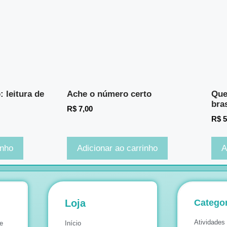
 leitura de
Ache o número certo
Que
bras
R$
7,00
R$
5
inho
Adicionar ao carrinho
A
Loja
Categor
Atividades 
e
Início