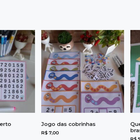
erto
Jogo das cobrinhas
Que
bra
R$
7,00
R$
5