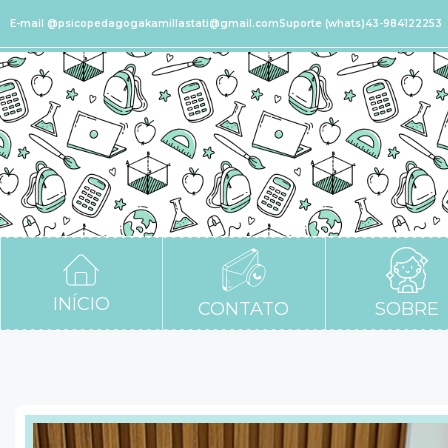
E-mail @psicopedagogakamillastati@gmail.com
Suporte (whats)43-984122253
INÍCIO
CONTATO
SOBRE