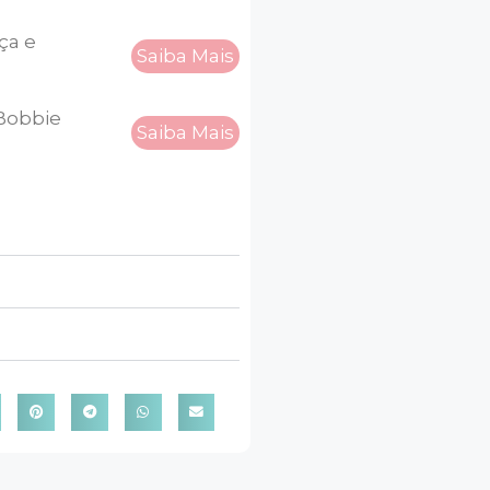
ça e
Saiba Mais
 Bobbie
Saiba Mais