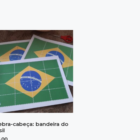
bra-cabeça: bandeira do
sil
,00