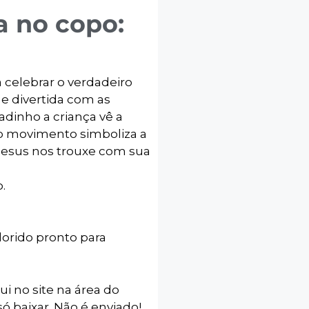
a no copo:
a celebrar o verdadeiro
 e divertida com as
adinho a criança vê a
o movimento simboliza a
e Jesus nos trouxe com sua
.
lorido pronto para
ui no site na área do
ó baixar. Não é enviado!