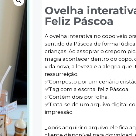
Ovelha interativ
Feliz Páscoa
A ovelha interativa no copo veio pr
sentido da Páscoa de forma lúdica
crianças. Ao assoprar o crepom pic
magia acontecer dentro do copo, 
vida nova, a leveza e a alegria qu
ressurreição.
✅️Composto por um cenário cristão
✅️Tag com a escrita: feliz Páscoa.
✅️Contém dois por folha.
✅️Trata-se de um arquivo digital co
impressão.
_Após adquirir o arquivo ele fica aq
cliente disponível para download, s