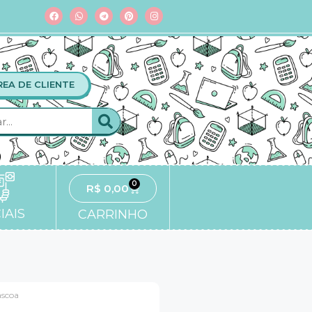
REA DE CLIENTE
0
R$
0,00
IAIS
CARRINHO
áscoa