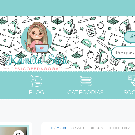
Á
BLOG
CATEGORIAS
SOC
Início
/
Materiais
/ Ovelha interativa no copo: Feliz P