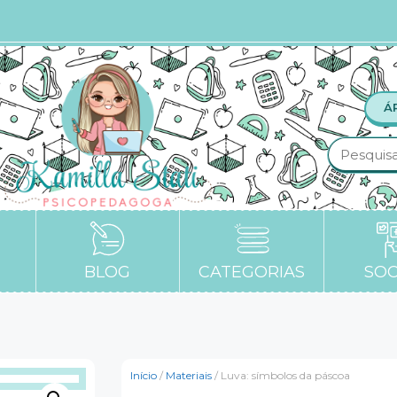
Á
BLOG
CATEGORIAS
SOC
Início
/
Materiais
/ Luva: símbolos da páscoa