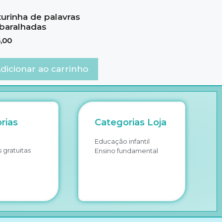
turinha de palavras
baralhadas
,00
dicionar ao carrinho
rias
Categorias Loja
Educação infantil
 gratuitas
Ensino fundamental