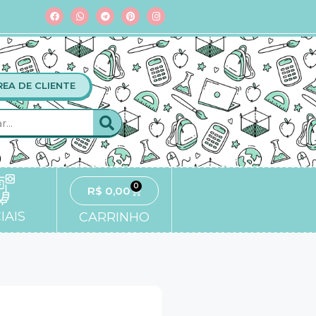
REA DE CLIENTE
0
R$
0,00
IAIS
CARRINHO