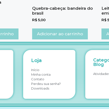
a
Quebra-cabeça: bandeira do
Lei
brasil
em
R$
5,00
R$
5
arrinho
Adicionar ao carrinho
A
Loja
Catego
Blog
Início
Atividades
Minha conta
Contato
Perdeu sua senha?
Downloads