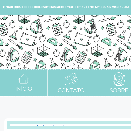
E-mail @psicopedagogakamillastati@gmail.com
Suporte (whats)43-984122253
INÍCIO
CONTATO
SOBRE