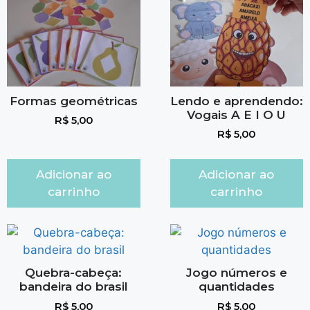
Formas geométricas
Lendo e aprendendo:
Vogais A E I O U
R$
5,00
R$
5,00
Adicionar ao
Adicionar ao
carrinho
carrinho
Quebra-cabeça:
Jogo números e
bandeira do brasil
quantidades
R$
5,00
R$
5,00