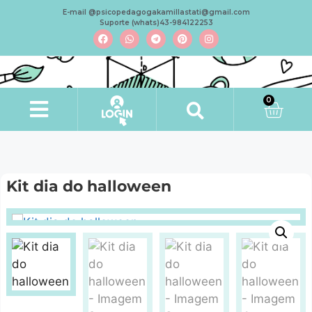
E-mail @psicopedagogakamillastati@gmail.com
Suporte (whats)43-984122253
0
Minha conta
Kit dia do halloween