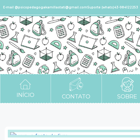
E-mail @psicopedagogakamillastati@gmail.com
Suporte (whats)43-984122253
INÍCIO
CONTATO
SOBRE