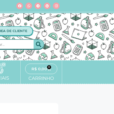
REA DE CLIENTE
0
R$
0,00
IAIS
CARRINHO