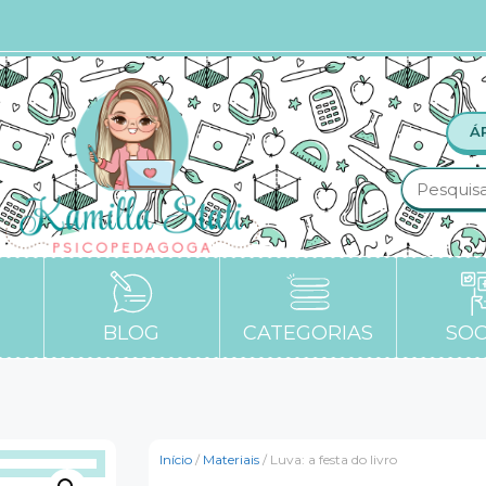
Á
BLOG
CATEGORIAS
SOC
Início
/
Materiais
/ Luva: a festa do livro