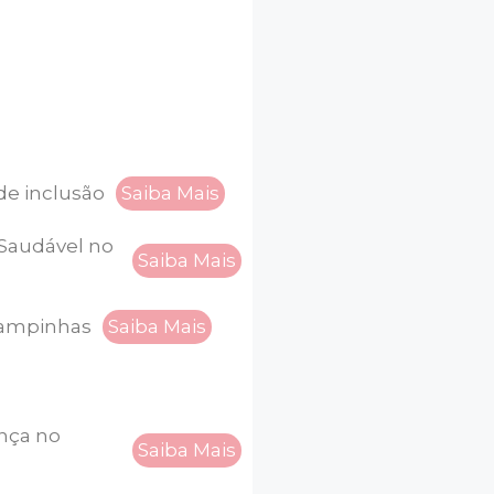
de inclusão
Saiba Mais
 Saudável no
Saiba Mais
tampinhas
Saiba Mais
nça no
Saiba Mais