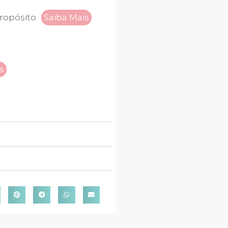
ropósito
Saiba Mais
s