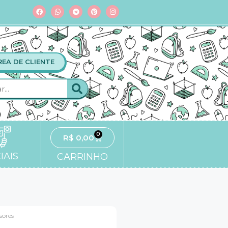
REA DE CLIENTE
0
R$
0,00
IAIS
CARRINHO
sores