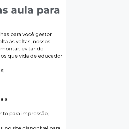
às aula para
nhas para você gestor
lta às voltas, nossos
e montar, evitando
mos que vida de educador
s;
ala;
onto para impressão;
ui no site disponível para