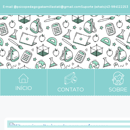
E-mail @psicopedagogakamillastati@gmail.com
Suporte (whats)43-984122253
INÍCIO
CONTATO
SOBRE