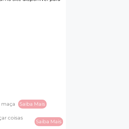
s maça
Saiba Mais
çar coisas
Saiba Mais