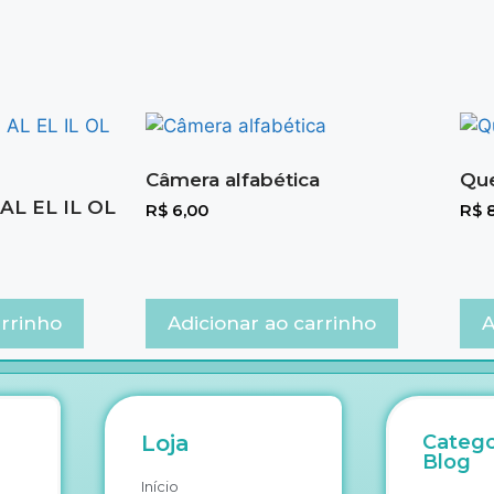
Câmera alfabética
Que
: AL EL IL OL
R$
6,00
R$
8
arrinho
Adicionar ao carrinho
A
Loja
Catego
Blog
Início