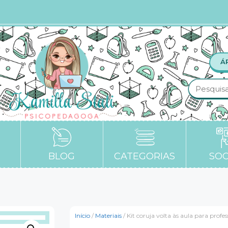
Á
BLOG
CATEGORIAS
SOC
Início
/
Materiais
/ Kit coruja volta às aula para profes