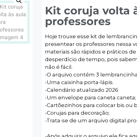
Kit coruja volta 
professores
Hoje trouxe esse kit de lembranci
presentear os professores nessa vo
materiais são rápidos e práticos d
desperdício de tempo, pois sabe
não é fácil.
-O arquivo contém 3 lembrancinha
-Uma caixinha porta-lápis.
-Calendário atualizado 2026
-Um envelope para caneta caneta;
-Cartõezinhos para colocar bis ou b
-Corujas para decoração;
-Trata-se de um arquivo digital pr
-Após adquirir o arquivo ele fica aq