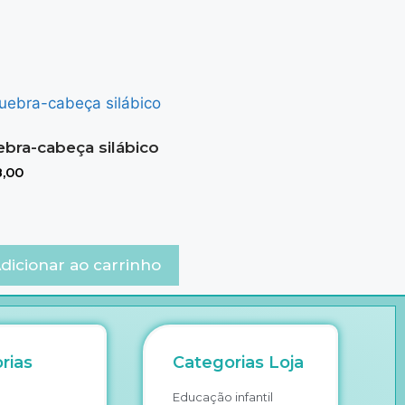
bra-cabeça silábico
,00
dicionar ao carrinho
rias
Categorias Loja
Educação infantil