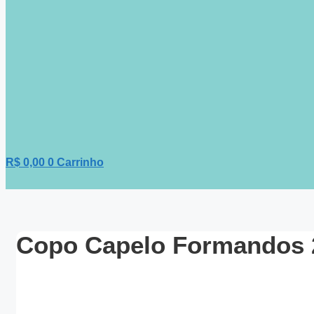
R$
0,00
0
Carrinho
Copo Capelo Formandos 