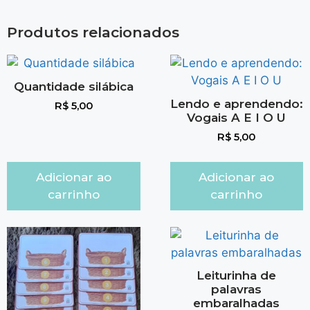
Produtos relacionados
Quantidade silábica
Lendo e aprendendo:
R$
5,00
Vogais A E I O U
R$
5,00
Adicionar ao
Adicionar ao
carrinho
carrinho
Leiturinha de
palavras
embaralhadas