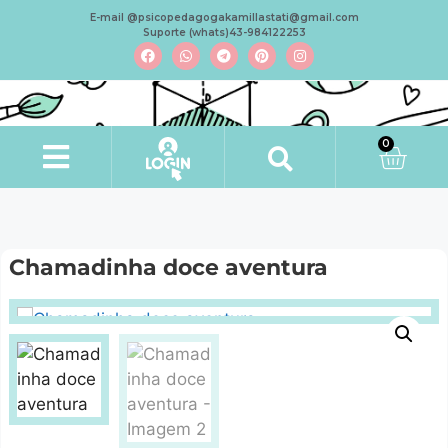
E-mail @psicopedagogakamillastati@gmail.com
Suporte (whats)43-984122253
0
Minha conta
Chamadinha doce aventura