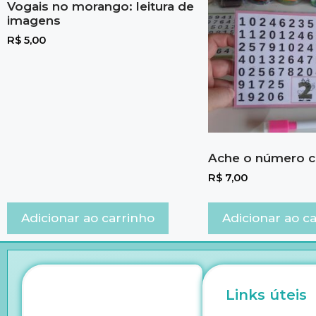
Vogais no morango: leitura de
imagens
R$
5,00
Ache o número c
R$
7,00
Adicionar ao carrinho
Adicionar ao c
Links úteis