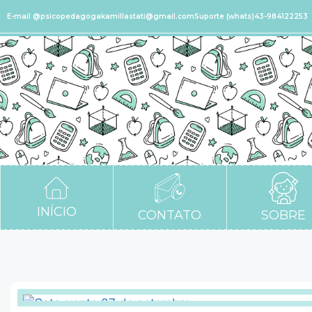
E-mail @psicopedagogakamillastati@gmail.com
Suporte (whats)43-984122253
INÍCIO
CONTATO
SOBRE