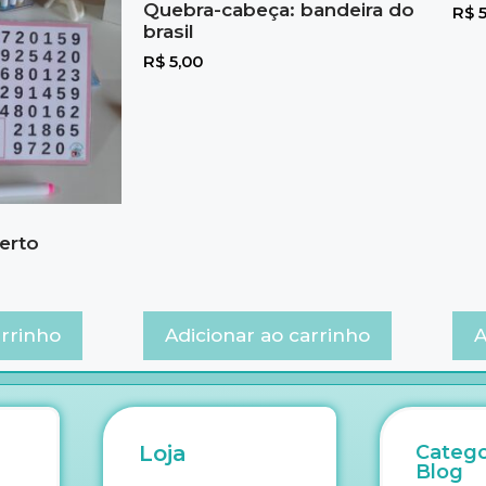
Quebra-cabeça: bandeira do
R$
5
brasil
R$
5,00
erto
arrinho
Adicionar ao carrinho
A
Loja
Catego
Blog