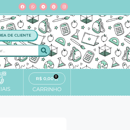
REA DE CLIENTE
0
R$
0,00
IAIS
CARRINHO