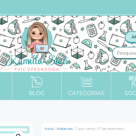
Á
BLOG
CATEGORIAS
SOC
Início
/
Materiais
/ Cata-vento 07 de setembro