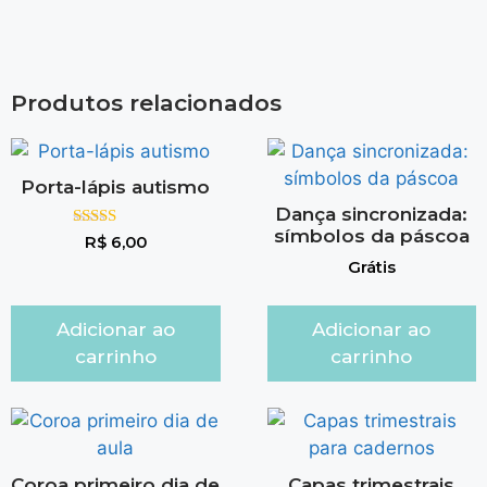
Produtos relacionados
Porta-lápis autismo
Dança sincronizada:
símbolos da páscoa
Avaliação
R$
6,00
5.00
Grátis
de 5
Adicionar ao
Adicionar ao
carrinho
carrinho
Coroa primeiro dia de
Capas trimestrais