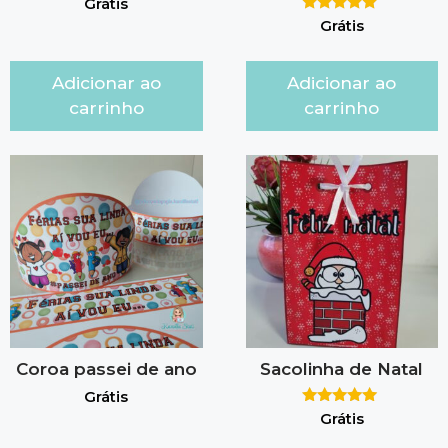
Grátis
Avaliação
Grátis
5.00
de 5
Adicionar ao
Adicionar ao
carrinho
carrinho
Coroa passei de ano
Sacolinha de Natal
Grátis
Avaliação
Grátis
5.00
de 5