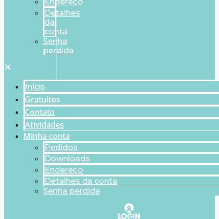
Endereço
Detalhes
da
conta
Senha
perdida
Início
Gratuitos
Contato
Atividades
Minha conta
Pedidos
Downloads
Endereço
Detalhes da conta
Senha perdida