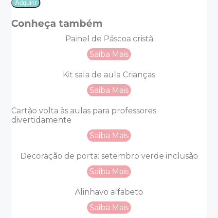
Adquirir
escolar
dia
Conheça também
da
escola
Painel de Páscoa cristã
quantidade
Saiba Mais
Kit sala de aula Crianças
Saiba Mais
Cartão volta às aulas para professores
divertidamente
Saiba Mais
Decoração de porta: setembro verde inclusão
Saiba Mais
Alinhavo alfabeto
Saiba Mais