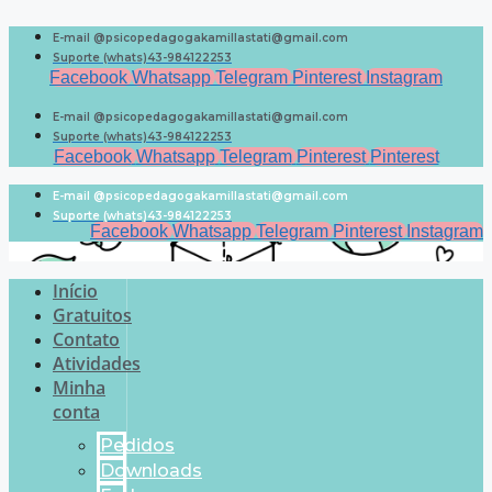
Pular
para
E-mail @psicopedagogakamillastati@gmail.com
o
Suporte (whats)43-984122253
conteúdo
Facebook
Whatsapp
Telegram
Pinterest
Instagram
E-mail @psicopedagogakamillastati@gmail.com
Suporte (whats)43-984122253
Facebook
Whatsapp
Telegram
Pinterest
Pinterest
E-mail @psicopedagogakamillastati@gmail.com
Suporte (whats)43-984122253
Facebook
Whatsapp
Telegram
Pinterest
Instagram
Início
Gratuitos
Contato
Atividades
Minha
conta
Pedidos
Downloads