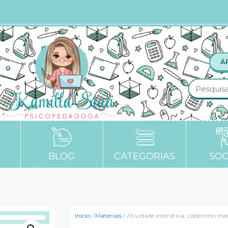
Á
BLOG
CATEGORIAS
SOC
Início
/
Materiais
/ Atividade interativa: cabelinho m