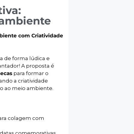
iva:
 ambiente
biente com Criatividade
a de forma lúdica e
antador! A proposta é
secas
para formar o
ndo a criatividade
to ao meio ambiente.
 para colagem com
e datas comemorativas