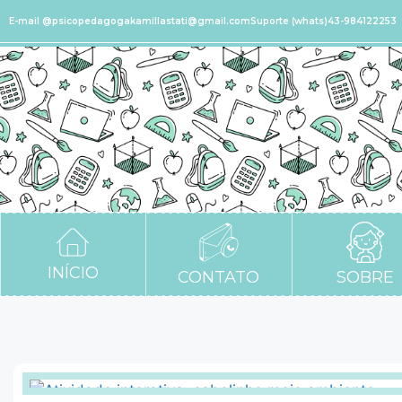
E-mail @psicopedagogakamillastati@gmail.com
Suporte (whats)43-984122253
INÍCIO
CONTATO
SOBRE