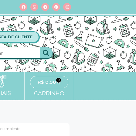
REA DE CLIENTE
0
R$
0,00
IAIS
CARRINHO
eio ambiente