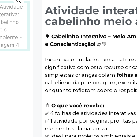
Atividade interat
cabelinho meio
🌳
Cabelinho Interativo – Meio Am
e Conscientização!
🌿💚
Incentive o cuidado com a naturez
significativa com este recurso enc
simples: as crianças colam
folhas 
cabelinho da personagem, exercita
enquanto refletem sobre o respei
📎
O que você recebe:
✅ 4 folhas de atividades interativas
✅ 1 atividade por página, prontas
elementos da natureza
✅ Ideal para projetos ambientais 