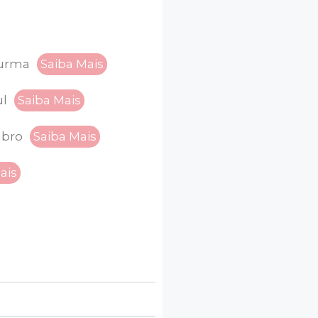
turma
Saiba Mais
ul
Saiba Mais
mbro
Saiba Mais
ais