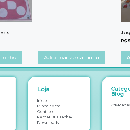
gens
Jog
R$
5
arrinho
Adicionar ao carrinho
A
Loja
Catego
Blog
Início
Atividades
Minha conta
Contato
Perdeu sua senha?
Downloads