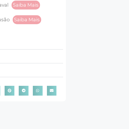
aval
Saiba Mais
usão
Saiba Mais