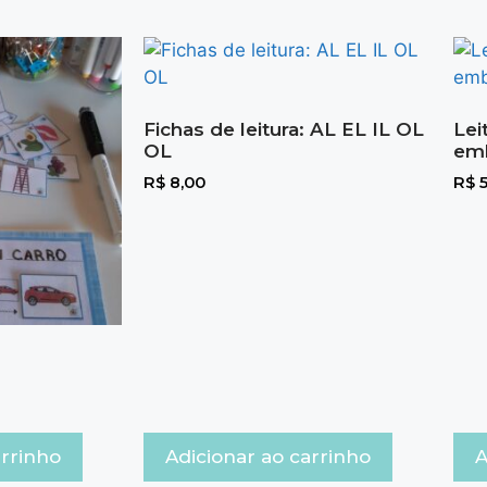
Fichas de leitura: AL EL IL OL
Lei
OL
em
R$
8,00
R$
5
arrinho
Adicionar ao carrinho
A