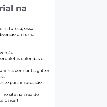
ial na
 e natureza, essa
 diversão em uma
versão.
rboletas coloridas e
afinha, com tinta, glitter
eta.
ronto para impressão.
i no site na área do
ó baixar!