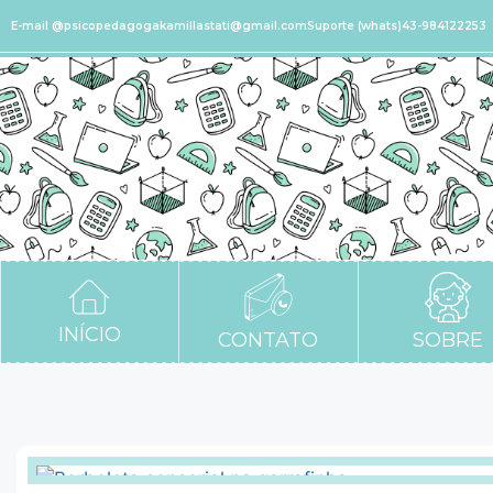
E-mail @psicopedagogakamillastati@gmail.com
Suporte (whats)43-984122253
INÍCIO
CONTATO
SOBRE