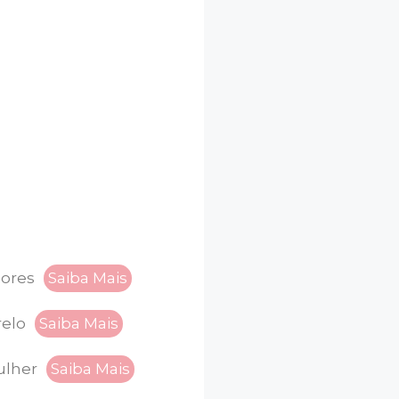
sores
Saiba Mais
elo
Saiba Mais
Mulher
Saiba Mais