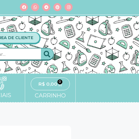
REA DE CLIENTE
0
R$
0,00
IAIS
CARRINHO