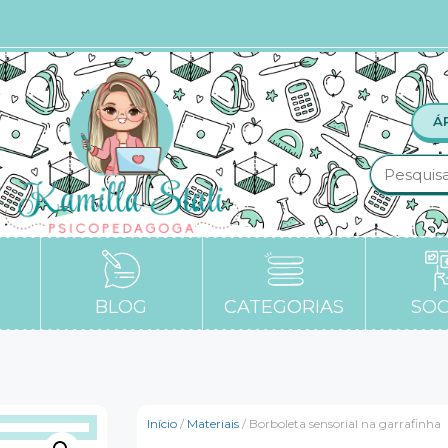
Á
BLOG
CATEGORIAS
SOC
Início
/
Materiais
/ Borboleta sensorial na garrafinha