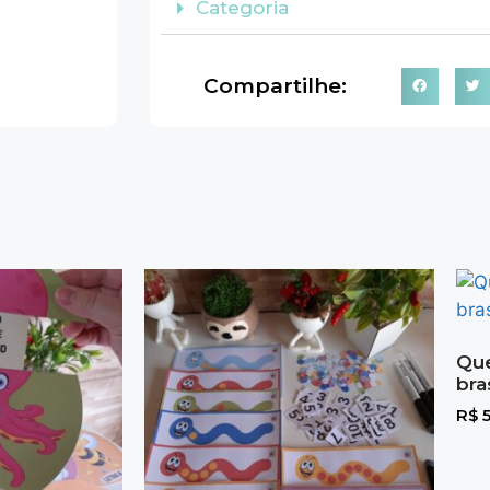
Categoria
Compartilhe:
Que
bra
R$
5