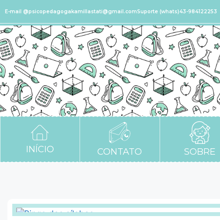
E-mail @psicopedagogakamillastati@gmail.com
Suporte (whats)43-984122253
INÍCIO
CONTATO
SOBRE