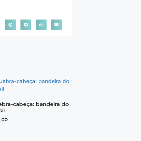
bra-cabeça: bandeira do
sil
,00