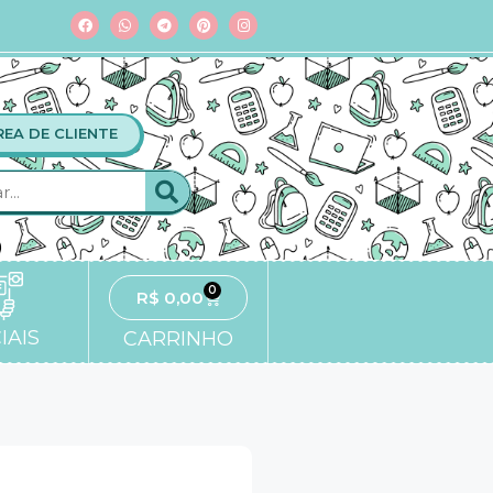
REA DE CLIENTE
0
R$
0,00
IAIS
CARRINHO