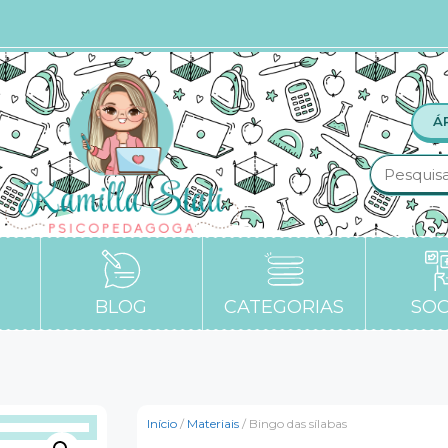
Á
BLOG
CATEGORIAS
SOC
Início
/
Materiais
/ Bingo das sílabas