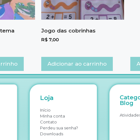
: tema
Jogo das cobrinhas
R$
7,00
arrinho
Adicionar ao carrinho
A
Loja
Catego
Blog
Início
Atividades
Minha conta
Contato
Perdeu sua senha?
Downloads