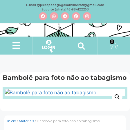
E-mail @psicopedagogakamillastati@gmail.com
Suporte (whats)43-984122253
0
Minha conta
Bambolê para foto não ao tabagismo
Início
/
Materiais
/ Bambolê para foto não ao tabagismo