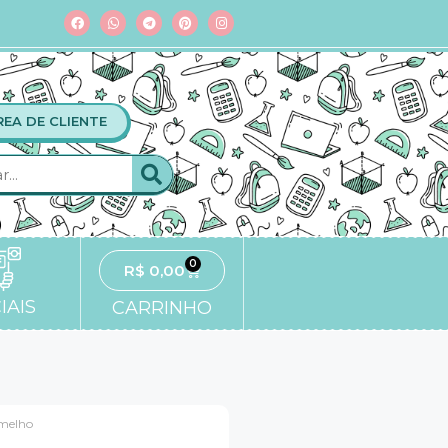
REA DE CLIENTE
0
R$
0,00
IAIS
CARRINHO
rmelho