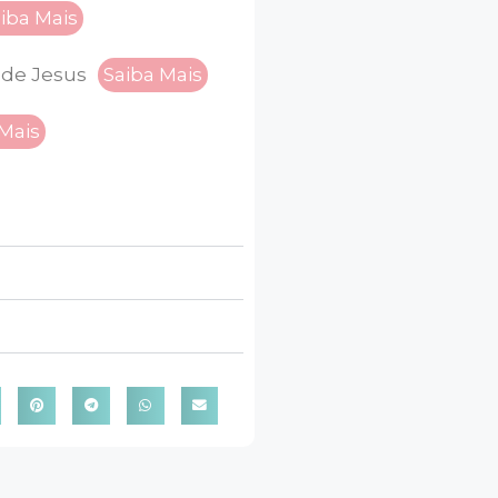
iba Mais
 de Jesus
Saiba Mais
 Mais