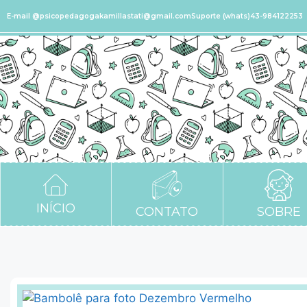
E-mail @psicopedagogakamillastati@gmail.com
Suporte (whats)43-984122253
INÍCIO
CONTATO
SOBRE