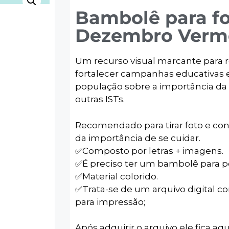
Bambolê para f
Dezembro Verm
Um recurso visual marcante para 
fortalecer campanhas educativas e
população sobre a importância da
outras ISTs.
Recomendado para tirar foto e con
da importância de se cuidar.
✅️Composto por letras + imagens.
✅️É preciso ter um bambolê para po
✅️Material colorido.
✅️Trata-se de um arquivo digital c
para impressão;
Após adquirir o arquivo ele fica aqu