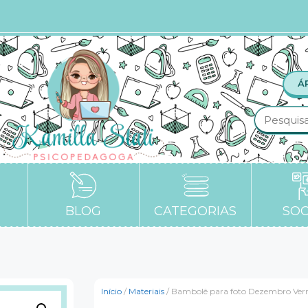
Á
BLOG
CATEGORIAS
SOC
Início
/
Materiais
/ Bambolê para foto Dezembro Ve