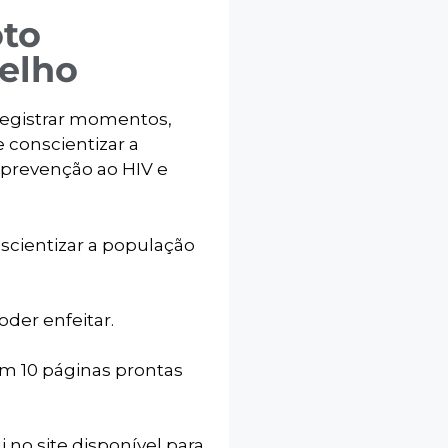
oto
elho
registrar momentos,
 conscientizar a
 prevenção ao HIV e
scientizar a população
der enfeitar.
om 10 páginas prontas
i no site disponível para