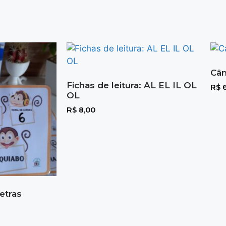
Câm
Fichas de leitura: AL EL IL OL
R$
6
OL
R$
8,00
letras