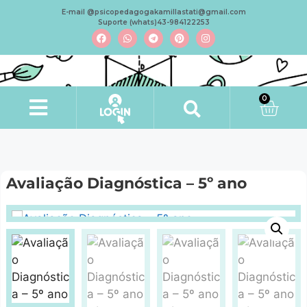
E-mail @psicopedagogakamillastati@gmail.com
Suporte (whats)43-984122253
0
Minha conta
Avaliação Diagnóstica – 5º ano