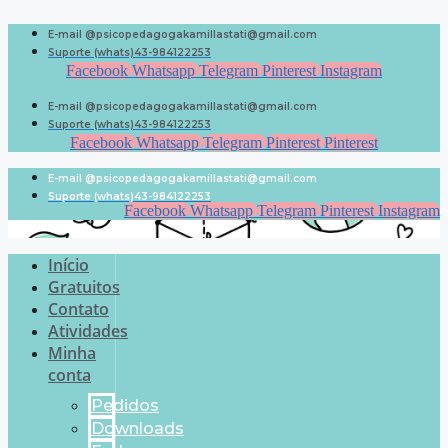
Pular
para
E-mail @psicopedagogakamillastati@gmail.com
o
Suporte (whats)43-984122253
conteúdo
Facebook
Whatsapp
Telegram
Pinterest
Instagram
E-mail @psicopedagogakamillastati@gmail.com
Suporte (whats)43-984122253
Facebook
Whatsapp
Telegram
Pinterest
Pinterest
E-mail @psicopedagogakamillastati@gmail.com
Suporte (whats)43-984122253
Facebook
Whatsapp
Telegram
Pinterest
Instagram
Início
Gratuitos
Contato
Atividades
Minha
conta
Pedidos
Downloads