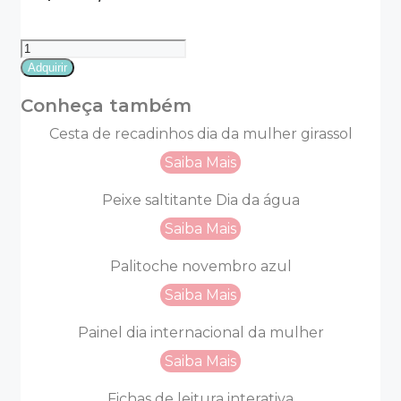
Pílulas
da
Adquirir
gratidão:
incentivo
Conheça também
para
professores
Cesta de recadinhos dia da mulher girassol
quantidade
Saiba Mais
Peixe saltitante Dia da água
Saiba Mais
Palitoche novembro azul
Saiba Mais
Painel dia internacional da mulher
Saiba Mais
Fichas de leitura interativa