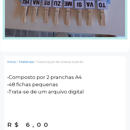
Início
/
Materiais
/ Associação de sílabas bastão
•Composto por 2 pranchas A4
•48 fichas pequenas
•Trata-se de um arquivo digital
R$
6,00