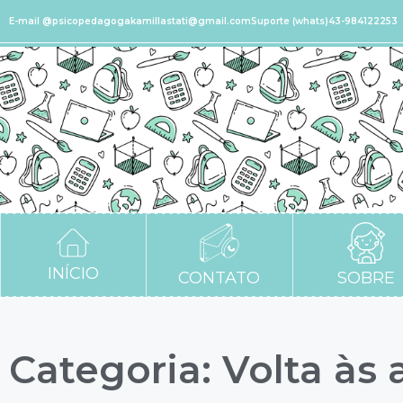
E-mail @psicopedagogakamillastati@gmail.com
Suporte (whats)43-984122253
INÍCIO
CONTATO
SOBRE
Categoria: Volta às 