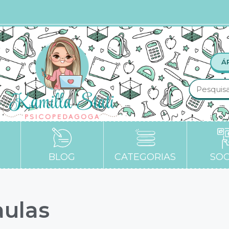
Á
BLOG
CATEGORIAS
SOC
aulas