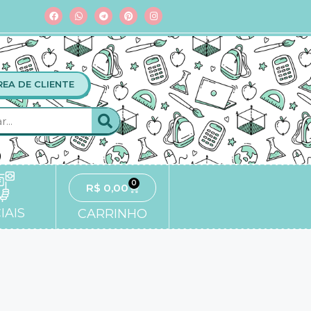
REA DE CLIENTE
0
R$
0,00
IAIS
CARRINHO