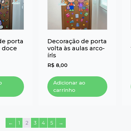
de porta
Decoração de porta
 doce
volta às aulas arco-
íris
R$
8,00
o
Adicionar ao
carrinho
←
1
2
3
4
5
→