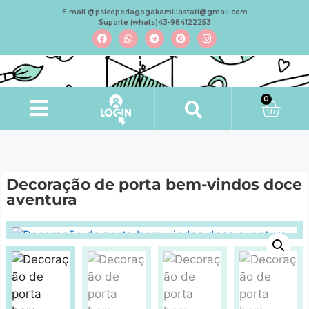
E-mail @psicopedagogakamillastati@gmail.com
Suporte (whats)43-984122253
0
Minha conta
Decoração de porta bem-vindos doce
aventura