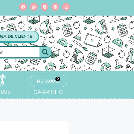
REA DE CLIENTE
0
R$
0,00
IAIS
CARRINHO