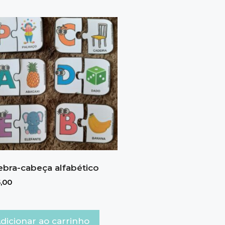
bra-cabeça alfabético
,00
dicionar ao carrinho