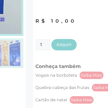
R$
10,00
Adquirir
Conheça também
Vogais na borboleta
Saiba Mais
Quebra-cabeça das frutas
Saiba 
Cartão de natal
Saiba Mais