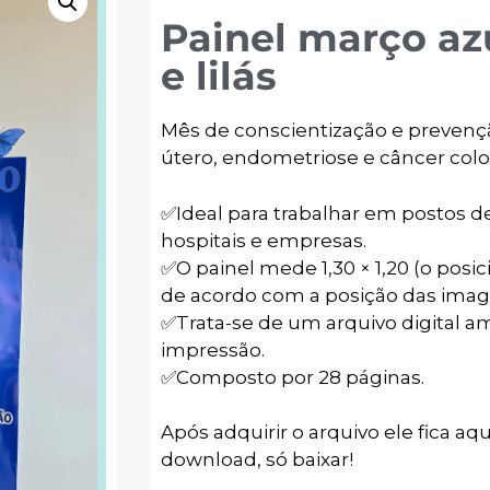
Painel março az
e lilás
Mês de conscientização e prevenç
útero, endometriose e câncer color
✅️Ideal para trabalhar em postos de
hospitais e empresas.
✅️O painel mede 1,30 × 1,20 (o pos
de acordo com a posição das imag
✅️Trata-se de um arquivo digital a
impressão.
✅️Composto por 28 páginas.
Após adquirir o arquivo ele fica aqu
download, só baixar!