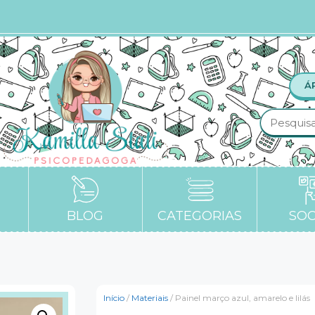
Á
BLOG
CATEGORIAS
SOC
Início
/
Materiais
/ Painel março azul, amarelo e lilás