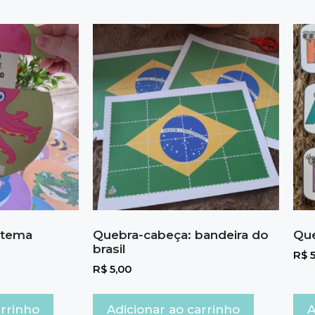
: tema
Quebra-cabeça: bandeira do
Que
brasil
R$
5
R$
5,00
arrinho
Adicionar ao carrinho
A