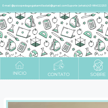
E-mail @psicopedagogakamillastati@gmail.com
Suporte (whats)43-984122253
INÍCIO
CONTATO
SOBRE