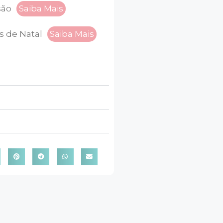
são
Saiba Mais
s de Natal
Saiba Mais