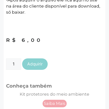
-Após adquirir o arquivo ele fica aqui no site
na área do cliente disponível para download,
só baixar.
R$
6,00
Adquirir
Conheça também
Kit protetores do meio ambiente
Saiba Mais