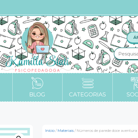
Á
BLOG
CATEGORIAS
SOC
Início
/
Materiais
/ Números de parede doce aventura