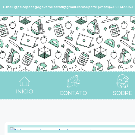
E-mail @psicopedagogakamillastati@gmail.com
Suporte (whats)43-984122253
INÍCIO
CONTATO
SOBRE