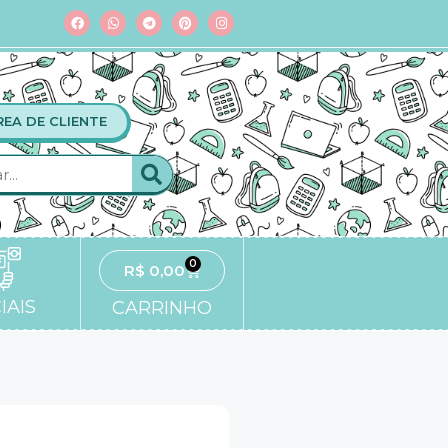
REA DE CLIENTE
0
R$
0,00
IAIS
CARRINHO