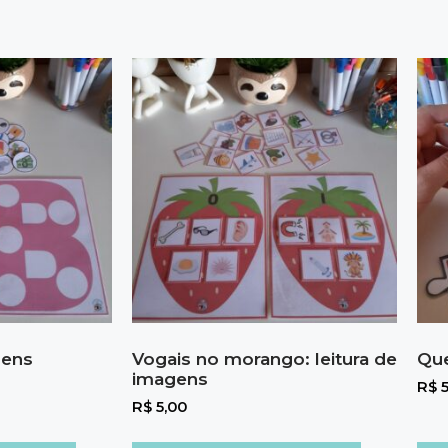
gens
Vogais no morango: leitura de
Que
imagens
R$
5
R$
5,00