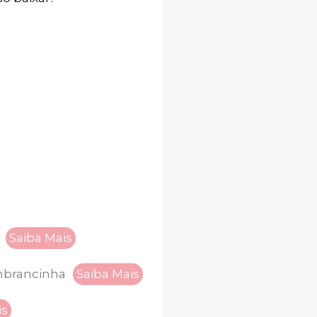
Saiba Mais
embrancinha
Saiba Mais
is