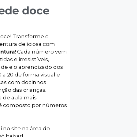
ede doce
oce! Transforme o
ntura deliciosa com
ntura
! Cada número vem
as e irresistíveis,
dade e o aprendizado dos
a 20 de forma visual e
dicas com docinhos
ção das crianças.
la de aula mais
o é composto por números
i no site na área do
ó baixar!