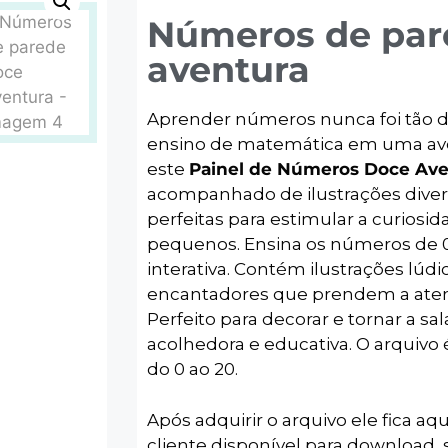
Números de par
aventura
Aprender números nunca foi tão d
ensino de matemática em uma ave
este
Painel de Números Doce Ave
acompanhado de ilustrações divertid
perfeitas para estimular a curiosi
pequenos. Ensina os números de 0 
interativa. Contém ilustrações lú
encantadores que prendem a aten
Perfeito para decorar e tornar a sa
acolhedora e educativa. O arquiv
do 0 ao 20.
Após adquirir o arquivo ele fica aqu
cliente disponível para download, s