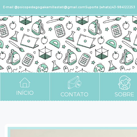
E-mail @psicopedagogakamillastati@gmail.com
Suporte (whats)43-984122253
INÍCIO
CONTATO
SOBRE