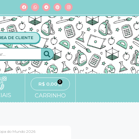
REA DE CLIENTE
0
R$
0,00
IAIS
CARRINHO
 Copa do Mundo 2026