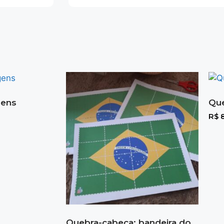
gens
Que
R$
8
Quebra-cabeça: bandeira do