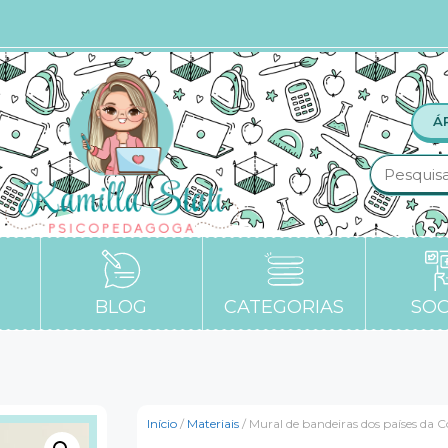
Á
BLOG
CATEGORIAS
SOC
Início
/
Materiais
/ Mural de bandeiras dos países da