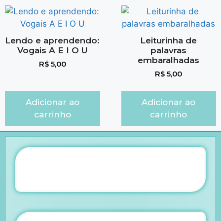
Lendo e aprendendo:
Leiturinha de
Vogais A E I O U
palavras
embaralhadas
R$
5,00
R$
5,00
Adicionar ao
Adicionar ao
carrinho
carrinho