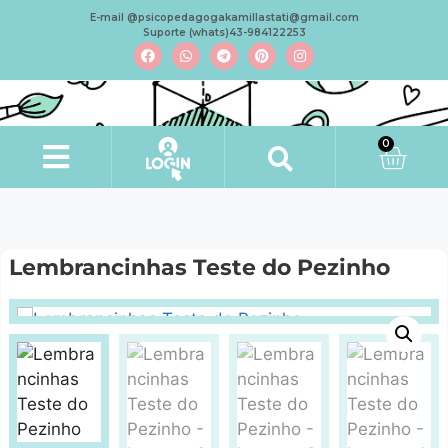
E-mail @psicopedagogakamillastati@gmail.com
Suporte (whats)43-984122253
0
Minha conta
Lembrancinhas Teste do Pezinho