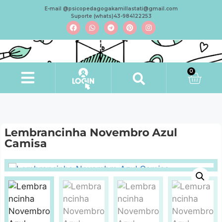
E-mail @psicopedagogakamillastati@gmail.com
Suporte (whats)43-984122253
0
Minha conta
Lembrancinha Novembro Azul
Camisa